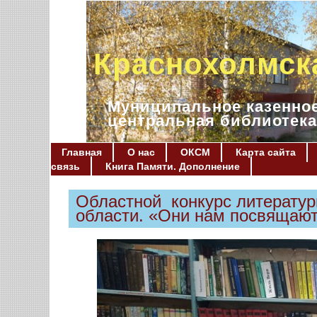
Краснохолмск
Муниципальное казенное
центральная библиотека
Главная
О нас
ОКСМ
Карта сайта
связь
Книга Памяти. Дополнение
Областной конкурс литературн
области. «Они нам посвящают