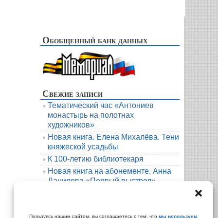
Обобщенный банк данных
Свежие записи
Тематический час «Антониев
монастырь на полотнах
художников»
Новая книга. Елена Михалёва. Тени
княжеской усадьбы
К 100-летию библиотекаря
Новая книга на абонементе. Анна
Данилова «Первый выстрел»
Людмила Мартова. Круиз на краю
бездны
Архивы
Пользуясь нашим сайтом, вы соглашаетесь с тем, что
мы используем