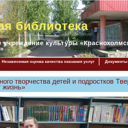
ая библиотека
 учреждение культуры «Краснохолмс
»
Независимая оценка качества оказания услуг
Документы
ого творчества детей и подростков Тве
 жизнь»