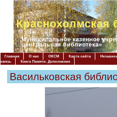
Краснохолмская 
Муниципальное казенное учре
центральная библиотека»
Главная
О нас
ОКСМ
Карта сайта
Независи
связь
Книга Памяти. Дополнение
Васильковская библи