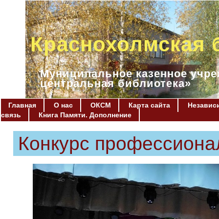
Краснохолмская 
Муниципальное казенное учре
центральная библиотека»
Главная
О нас
ОКСМ
Карта сайта
Независи
связь
Книга Памяти. Дополнение
Конкурс профессиона