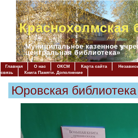
Краснохолмская 
Муниципальное казенное учре
центральная библиотека»
Главная
О нас
ОКСМ
Карта сайта
Независи
связь
Книга Памяти. Дополнение
Юровская библиотека