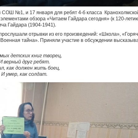
ой СОШ №1, и 17 января для ребят 4-б класса Кранохолмск
элементами обзора «Читаем Гайдара сегодня» (к 120-летию
ча Гайдара (1904-1941).
 прослушали отрывки из его произведений: «Школа», «Горя
, «Военная тайна». Приняли участие в обсуждении высказыв
мых детских книг творец,
И верный друг ребят.
ил, как должен жить боец,
И умер, как солдат.