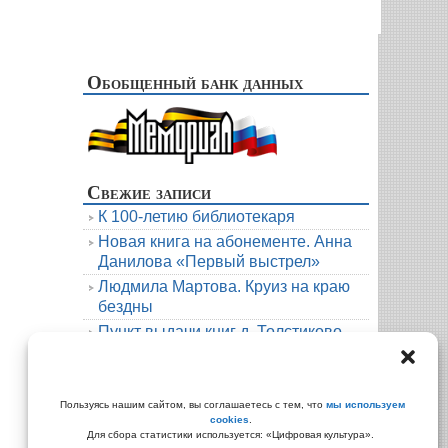
Обобщенный банк данных
Свежие записи
К 100-летию библиотекаря
Новая книга на абонементе. Анна
Данилова «Первый выстрел»
Людмила Мартова. Круиз на краю
бездны
Пункт выдачи книг д. Толстиково.
Июль.
В гости к русскому фольклору
Архивы
Пользуясь нашим сайтом, вы соглашаетесь с тем, что
мы используем
cookies
.
Архивы
Для сбора статистики используется: «Цифровая культура».