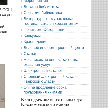
Мероприятия
Детская библиотека
ой СОШ
Сельские библиотеки
 со дня
Литературно – музыкальная
гостиная «Белая хризантема»
чий
Почитаем. Обзоры книг
ания
Конкурсы
Краеведение
Деловой информационный центр
Статьи
Независимая оценка качества
оказания услуг
Электронный каталог
Сводный электронный каталог
Тверской области
Online продление срока
пользования книгами
Календарь знаменательных дат
Краснохолмского района