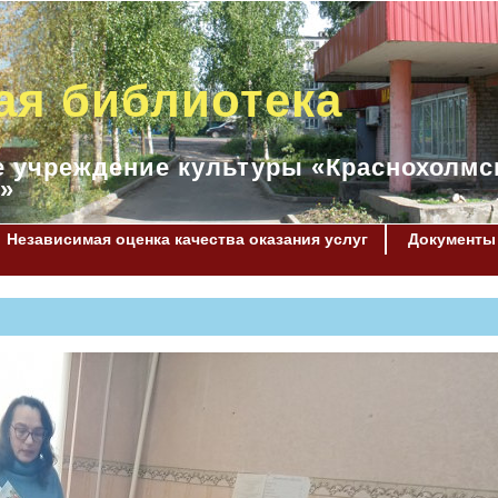
ая библиотека
 учреждение культуры «Краснохолмс
»
Независимая оценка качества оказания услуг
Документы