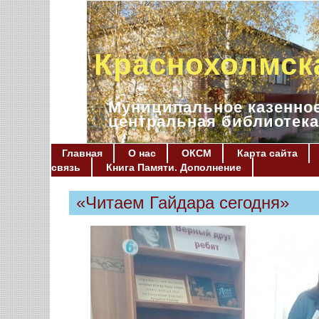
Краснохолмск
Муниципальное казенное
центральная библиотека
Главная
О нас
ОКСМ
Карта сайта
связь
Книга Памяти. Дополнение
«Читаем Гайдара сегодня»