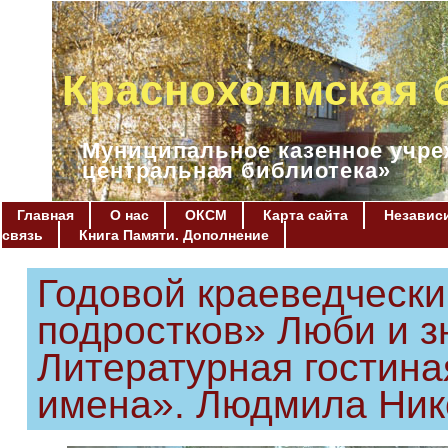
Краснохолмская 
Муниципальное казенное учре
центральная библиотека»
Главная
О нас
ОКСМ
Карта сайта
Независи
связь
Книга Памяти. Дополнение
Годовой краеведчески
подростков» Люби и з
Литературная гостина
имена». Людмила Ник