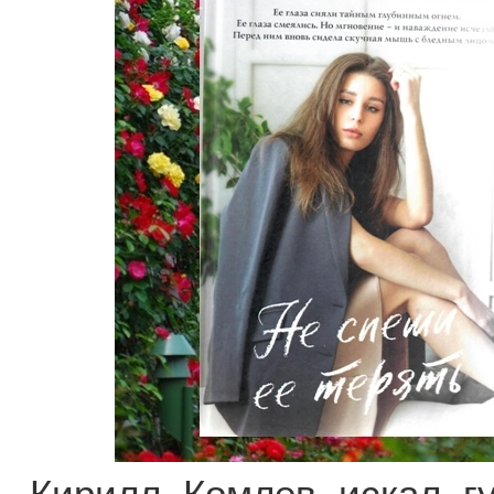
Кирилл Комлев искал гу