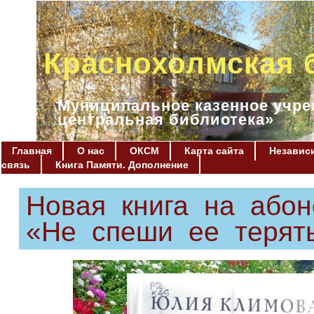
Краснохолмская 
Муниципальное казенное учре
центральная библиотека»
Главная
О нас
ОКСМ
Карта сайта
Независи
связь
Книга Памяти. Дополнение
Новая книга на або
«Не спеши ее терят