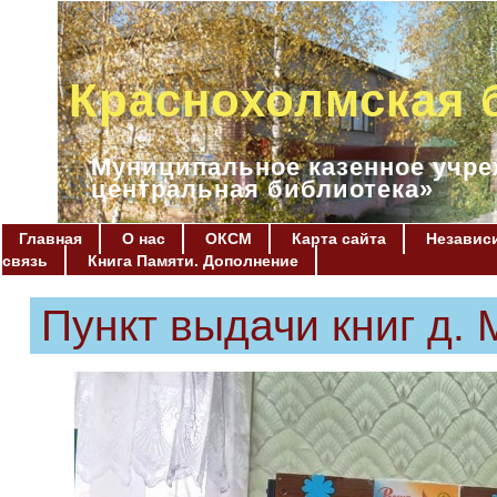
Краснохолмская 
Муниципальное казенное учре
центральная библиотека»
Главная
О нас
ОКСМ
Карта сайта
Независи
связь
Книга Памяти. Дополнение
Пункт выдачи книг д.