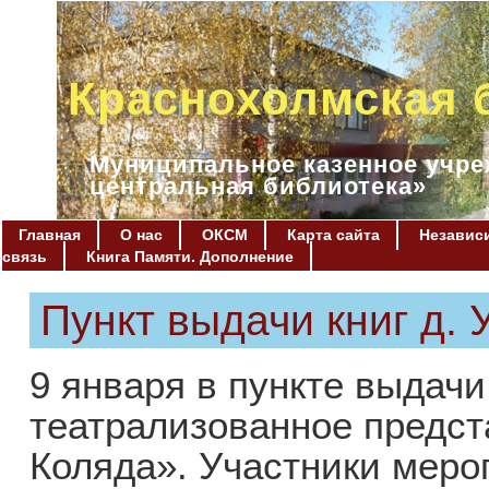
Краснохолмская 
Муниципальное казенное учре
центральная библиотека»
Главная
О нас
ОКСМ
Карта сайта
Независи
связь
Книга Памяти. Дополнение
Пункт выдачи книг д. 
9 января в пункте выдач
театрализованное предст
Коляда». Участники меро