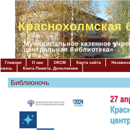
Краснохолмская 
Муниципальное казенное учре
центральная библиотека»
Главная
О нас
ОКСМ
Карта сайта
Независи
связь
Книга Памяти. Дополнение
Библионочь