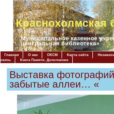
Краснохолмская 
Муниципальное казенное учре
центральная библиотека»
Главная
О нас
ОКСМ
Карта сайта
Независи
связь
Книга Памяти. Дополнение
Выставка фотографий
забытые аллеи… «