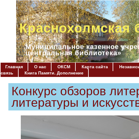
Краснохолмская 
Муниципальное казенное учре
центральная библиотека»
Главная
О нас
ОКСМ
Карта сайта
Независи
связь
Книга Памяти. Дополнение
Конкурс обзоров лит
литературы и искусст