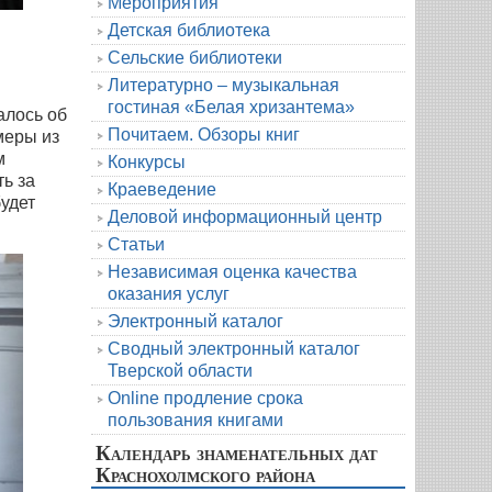
Мероприятия
Детская библиотека
Сельские библиотеки
Литературно – музыкальная
гостиная «Белая хризантема»
алось об
Почитаем. Обзоры книг
меры из
м
Конкурсы
ть за
Краеведение
удет
Деловой информационный центр
Статьи
Независимая оценка качества
оказания услуг
Электронный каталог
Сводный электронный каталог
Тверской области
Online продление срока
пользования книгами
Календарь знаменательных дат
Краснохолмского района