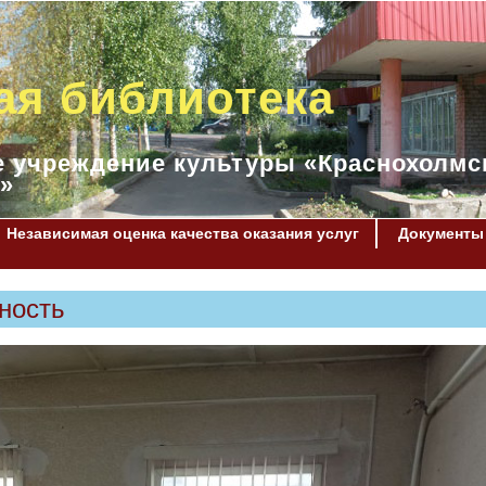
ая библиотека
 учреждение культуры «Краснохолмс
»
Независимая оценка качества оказания услуг
Документы
ность