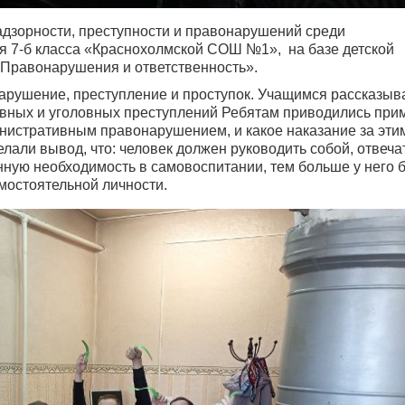
дзорности, преступности и правонарушений среди
ся 7-б класса «Краснохолмской СОШ №1», на базе детской
«Правонарушения и ответственность».
нарушение, преступление и проступок. Учащимся рассказыв
ивных и уголовных преступлений Ребятам приводились при
инистративным правонарушением, и какое наказание за эти
лали вывод, что: человек должен руководить собой, отвеча
нную необходимость в самовоспитании, тем больше у него б
мостоятельной личности.