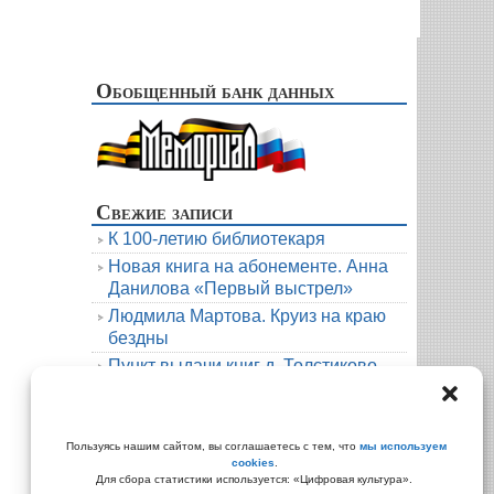
Обобщенный банк данных
Свежие записи
К 100-летию библиотекаря
Новая книга на абонементе. Анна
Данилова «Первый выстрел»
Людмила Мартова. Круиз на краю
бездны
Пункт выдачи книг д. Толстиково.
Июль.
В гости к русскому фольклору
Архивы
Пользуясь нашим сайтом, вы соглашаетесь с тем, что
мы используем
cookies
.
Архивы
Для сбора статистики используется: «Цифровая культура».