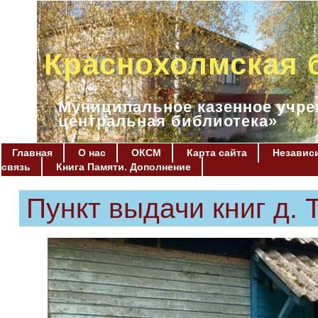
Краснохолмская 
Муниципальное казенное учре
центральная библиотека»
Главная
О нас
ОКСМ
Карта сайта
Независи
связь
Книга Памяти. Дополнение
Пункт выдачи книг д. 