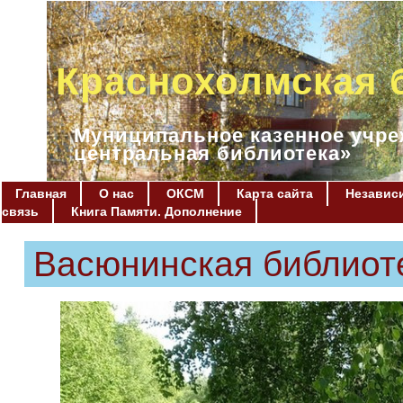
Краснохолмская 
Муниципальное казенное учре
центральная библиотека»
Главная
О нас
ОКСМ
Карта сайта
Независи
связь
Книга Памяти. Дополнение
Васюнинская библиот