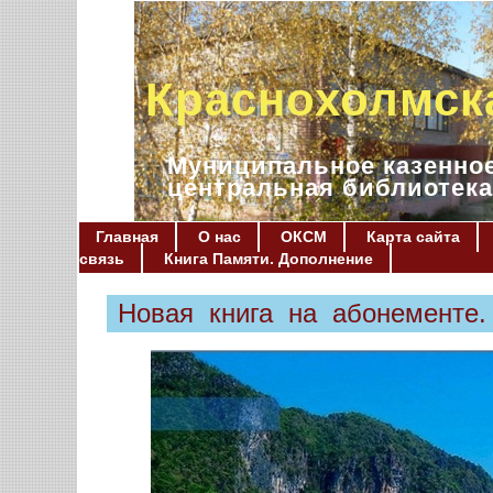
Краснохолмск
Муниципальное казенное
центральная библиотека
Главная
О нас
ОКСМ
Карта сайта
связь
Книга Памяти. Дополнение
Новая книга на абонементе.