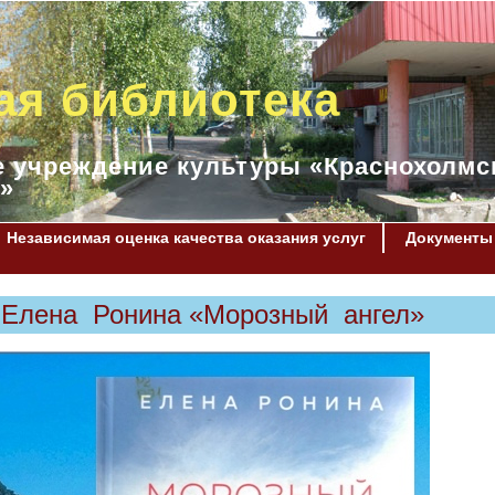
ая библиотека
 учреждение культуры «Краснохолмс
»
Независимая оценка качества оказания услуг
Документы
 Елена Ронина «Морозный ангел»