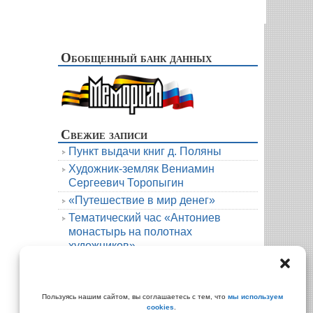
Обобщенный банк данных
Свежие записи
Пункт выдачи книг д. Поляны
Художник-земляк Вениамин
Сергеевич Торопыгин
«Путешествие в мир денег»
Тематический час «Антониев
монастырь на полотнах
художников»
Новая книга. Елена Михалёва. Тени
княжеской усадьбы
Архивы
Пользуясь нашим сайтом, вы соглашаетесь с тем, что
мы используем
cookies
.
Архивы