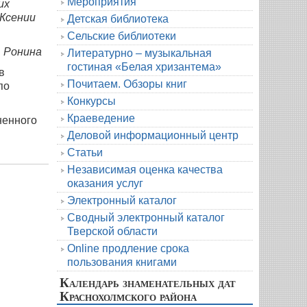
Мероприятия
их
Ксении
Детская библиотека
Сельские библиотеки
 Ронина
Литературно – музыкальная
гостиная «Белая хризантема»
в
Почитаем. Обзоры книг
по
Конкурсы
Краеведение
ненного
Деловой информационный центр
Статьи
Независимая оценка качества
оказания услуг
Электронный каталог
Сводный электронный каталог
Тверской области
Online продление срока
пользования книгами
Календарь знаменательных дат
Краснохолмского района