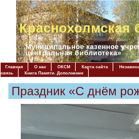
Краснохолмская 
Муниципальное казенное учре
центральная библиотека»
Главная
О нас
ОКСМ
Карта сайта
Независи
связь
Книга Памяти. Дополнение
Праздник «С днём рож