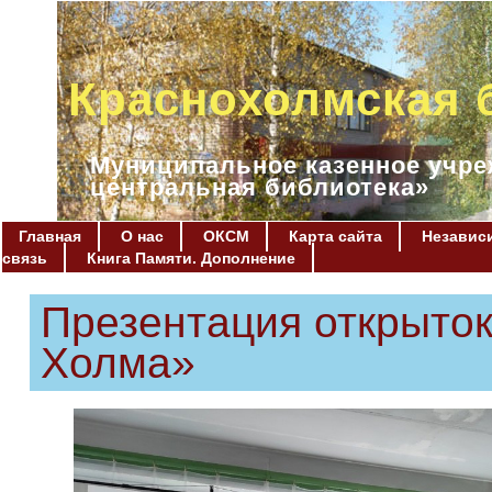
Краснохолмская 
Муниципальное казенное учре
центральная библиотека»
Главная
О нас
ОКСМ
Карта сайта
Независи
связь
Книга Памяти. Дополнение
Презентация открыток
Холма»