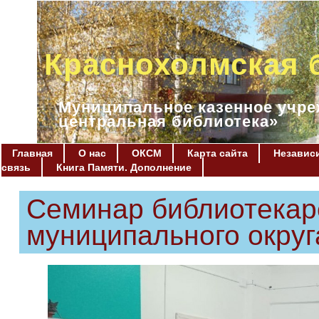
Краснохолмская 
Муниципальное казенное учре
центральная библиотека»
Главная
О нас
ОКСМ
Карта сайта
Независи
связь
Книга Памяти. Дополнение
Семинар библиотекар
муниципального округ