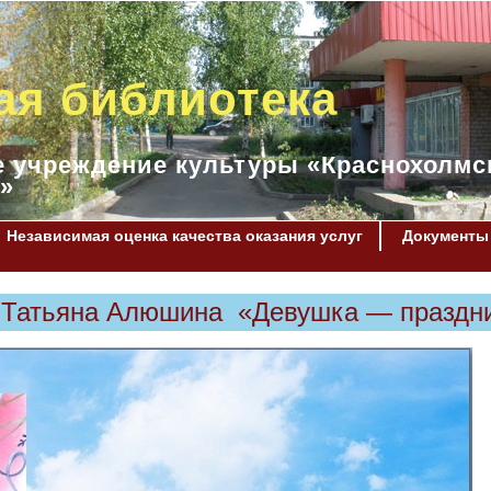
ая библиотека
 учреждение культуры «Краснохолмс
»
Независимая оценка качества оказания услуг
Документы
 Татьяна Алюшина «Девушка — праздн