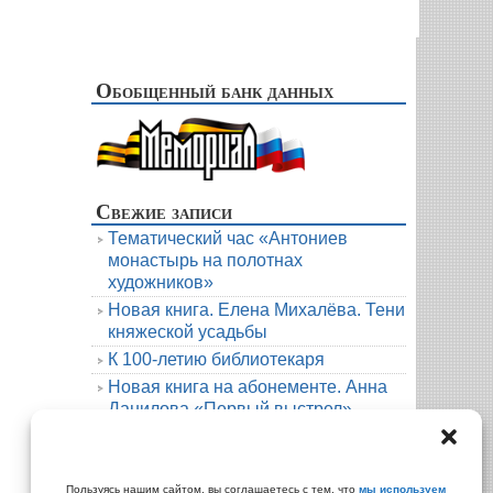
Обобщенный банк данных
Свежие записи
Тематический час «Антониев
монастырь на полотнах
художников»
Новая книга. Елена Михалёва. Тени
княжеской усадьбы
К 100-летию библиотекаря
Новая книга на абонементе. Анна
Данилова «Первый выстрел»
Людмила Мартова. Круиз на краю
бездны
Архивы
Пользуясь нашим сайтом, вы соглашаетесь с тем, что
мы используем