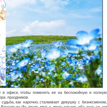
 в офисе, чтобы поменять ее на беспокойную и полную
ора праздников.
судьба, как нарочно, сталкивает девушку с бизнесменом,
Власовым. Их тянет друг к другу, однако оба еще не го