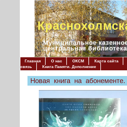
Краснохолмск
Муниципальное казенное
центральная библиотека
Главная
О нас
ОКСМ
Карта сайта
связь
Книга Памяти. Дополнение
Новая книга на абонементе