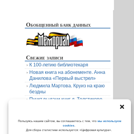
Обобщенный банк данных
Свежие записи
К 100-летию библиотекаря
Новая книга на абонементе. Анна
Данилова «Первый выстрел»
Людмила Мартова. Круиз на краю
бездны
Пункт выдачи книг д. Толстиково.
Июль.
В гости к русскому фольклору
Архивы
Пользуясь нашим сайтом, вы соглашаетесь с тем, что
мы используем
cookies
.
Архивы
Для сбора статистики используется: «Цифровая культура».