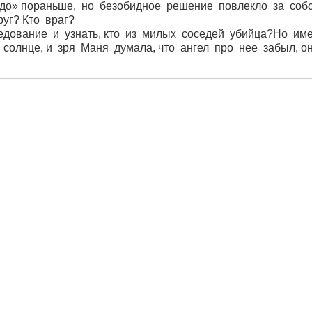
до» пораньше, но безобидное решение повлекло за соб
уг? Кто враг?
едование и узнать, кто из милых соседей убийца?Но им
олнце, и зря Маня думала, что ангел про нее забыл, о