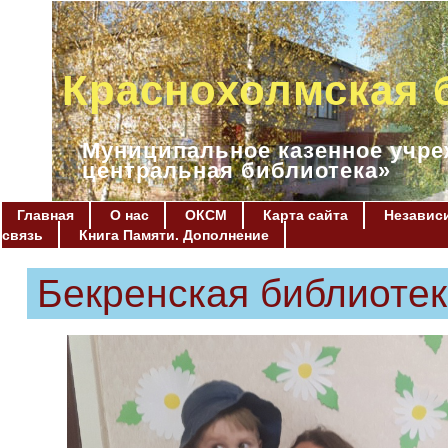
Краснохолмская 
Муниципальное казенное учре
центральная библиотека»
Главная
О нас
ОКСМ
Карта сайта
Независи
связь
Книга Памяти. Дополнение
Бекренская библиотек