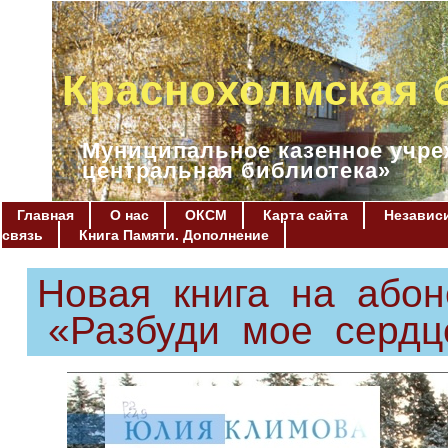
Краснохолмская 
Муниципальное казенное учре
центральная библиотека»
Главная
О нас
ОКСМ
Карта сайта
Независи
связь
Книга Памяти. Дополнение
Новая книга на або
«Разбуди мое сердц