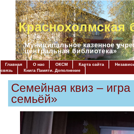
Краснохолмская 
Муниципальное казенное учре
центральная библиотека»
Главная
О нас
ОКСМ
Карта сайта
Независи
связь
Книга Памяти. Дополнение
Семейная квиз – игра 
семьёй»