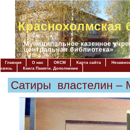
Краснохолмская 
Муниципальное казенное учре
центральная библиотека»
Главная
О нас
ОКСМ
Карта сайта
Независи
связь
Книга Памяти. Дополнение
Сатиры властелин –