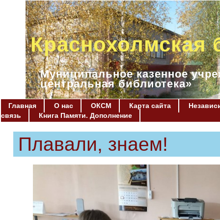
Краснохолмская 
Муниципальное казенное учре
центральная библиотека»
Главная
О нас
ОКСМ
Карта сайта
Независи
связь
Книга Памяти. Дополнение
Плавали, знаем!