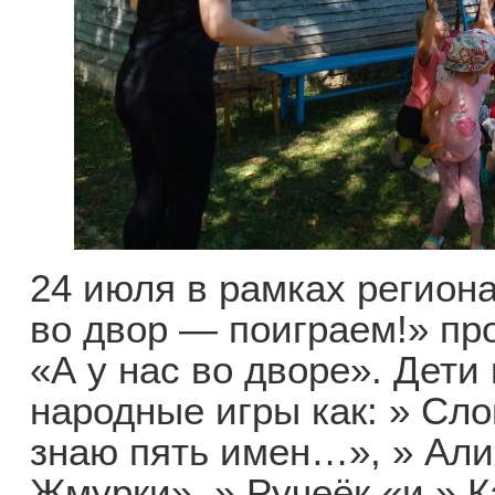
24 июля в рамках регион
во двор — поиграем!» пр
«А у нас во дворе». Дети
народные игры как: » Сл
знаю пять имен…», » Али-
Жмурки», » Ручеёк «и » 