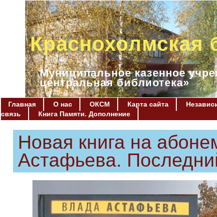
Краснохолмская 
Муниципальное казенное учре
центральная библиотека»
Главная
О нас
ОКСМ
Карта сайта
Независи
связь
Книга Памяти. Дополнение
Новая книга на абоне
Астафьева. Последни