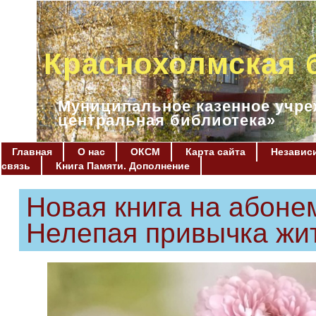
Краснохолмская 
Муниципальное казенное учре
центральная библиотека»
Главная
О нас
ОКСМ
Карта сайта
Независи
связь
Книга Памяти. Дополнение
Новая книга на абоне
Нелепая привычка жи