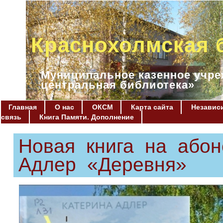
Краснохолмская 
Муниципальное казенное учре
центральная библиотека»
Главная
О нас
ОКСМ
Карта сайта
Независи
связь
Книга Памяти. Дополнение
Новая книга на абон
Адлер «Деревня»