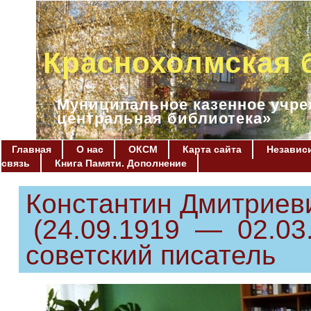
Краснохолмская 
Муниципальное казенное учре
центральная библиотека»
Главная
О нас
ОКСМ
Карта сайта
Независи
связь
Книга Памяти. Дополнение
Константин Дмитриев
(24.09.1919 — 02.03.
советский писатель