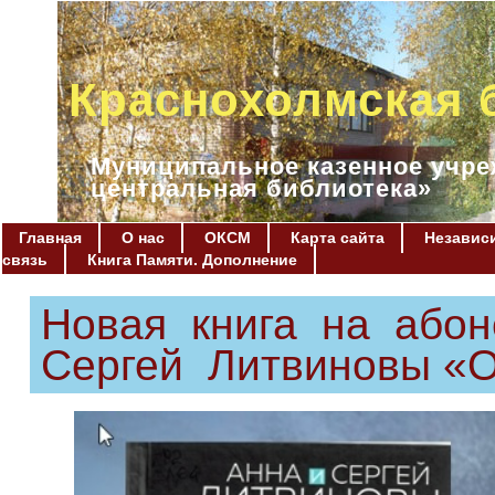
Краснохолмская 
Муниципальное казенное учре
центральная библиотека»
Главная
О нас
ОКСМ
Карта сайта
Независи
связь
Книга Памяти. Дополнение
Новая книга на абон
Сергей Литвиновы «