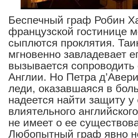
Беспечный граф Робин Ха
французской гостинице м
сыплются проклятия. Таи
мгновенно завладевает е
вызывается сопроводить 
Англии. Но Петра д’Авери
леди, оказавшаяся в бо
надеется найти защиту у
влиятельного английского
не имеет о ее существо
Любопытный граф явно н