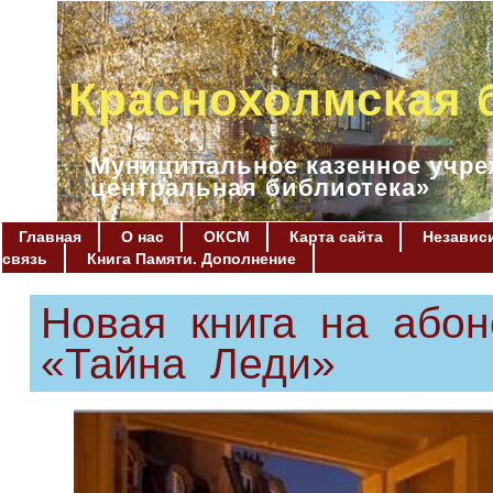
Краснохолмская 
Муниципальное казенное учре
центральная библиотека»
Главная
О нас
ОКСМ
Карта сайта
Независи
связь
Книга Памяти. Дополнение
Новая книга на або
«Тайна Леди»