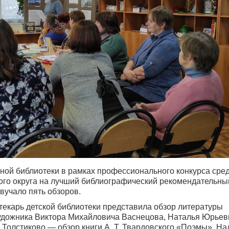
ьной библиотеки в рамках профессионального конкурса сре
ого округа на лучший библиографический рекомендательны
вучало пять обзоров.
екарь детской библиотеки представила обзор литературы
художника Виктора Михайловича Васнецова, Наталья Юрьев
. Толстиково — обзор книги А. Т. Твардовского «Поэмы», Н