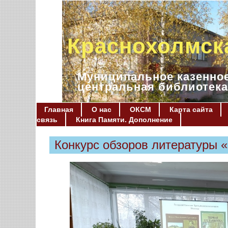
Краснохолмск
Муниципальное казенное
центральная библиотека
Главная
О нас
ОКСМ
Карта сайта
связь
Книга Памяти. Дополнение
Конкурс обзоров литературы 