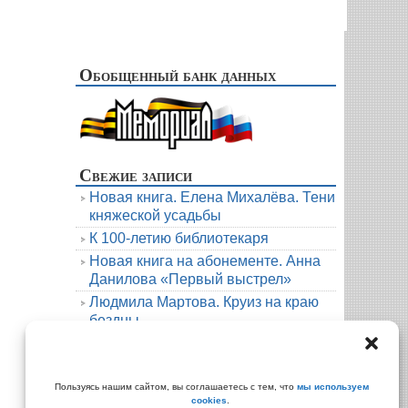
Обобщенный банк данных
Свежие записи
Новая книга. Елена Михалёва. Тени
княжеской усадьбы
К 100-летию библиотекаря
Новая книга на абонементе. Анна
Данилова «Первый выстрел»
Людмила Мартова. Круиз на краю
бездны
Пункт выдачи книг д. Толстиково.
Июль.
Архивы
Пользуясь нашим сайтом, вы соглашаетесь с тем, что
мы используем
cookies
.
Архивы