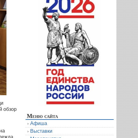
ди
й обзор
Меню сайта
Афиша
на
Выставки
адежда