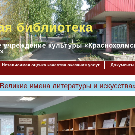
ая библиотека
 учреждение культуры «Краснохолмс
»
Независимая оценка качества оказания услуг
Документы
«Великие имена литературы и искусства