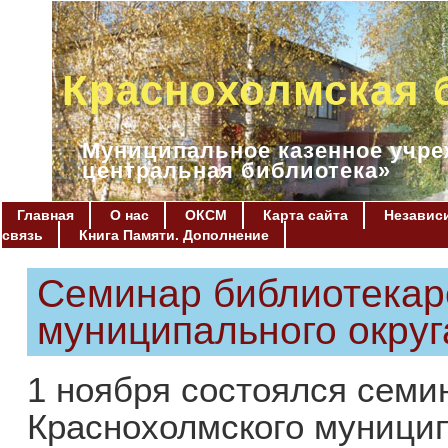
Краснохолмская 
Муниципальное казенное учре
центральная библиотека»
Главная
О нас
ОКСМ
Карта сайта
Независи
связь
Книга Памяти. Дополнение
Семинар библиотекар
муниципального округ
1 ноября состоялся семи
Краснохолмского муницип