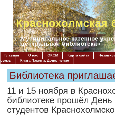
Краснохолмская 
Муниципальное казенное учре
центральная библиотека»
Главная
О нас
ОКСМ
Карта сайта
Независи
связь
Книга Памяти. Дополнение
Библиотека приглаша
11 и 15 ноября в Красно
библиотеке прошёл День 
студентов Краснохолмско