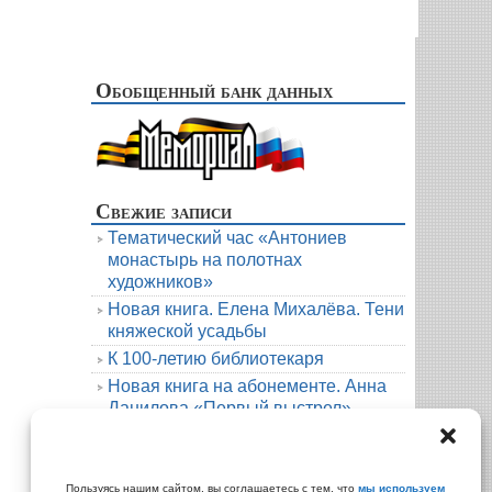
Обобщенный банк данных
Свежие записи
Тематический час «Антониев
монастырь на полотнах
художников»
Новая книга. Елена Михалёва. Тени
княжеской усадьбы
К 100-летию библиотекаря
Новая книга на абонементе. Анна
Данилова «Первый выстрел»
Людмила Мартова. Круиз на краю
бездны
Архивы
Пользуясь нашим сайтом, вы соглашаетесь с тем, что
мы используем