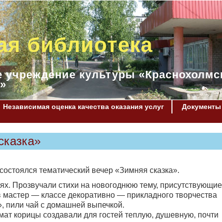
ая библиотека
 учреждение культуры «Краснохолмс
»
Независимая оценка качества оказания услуг
Документы
сказка»
 состоялся тематический вечер «Зимняя сказка».
иях. Прозвучали стихи на новогоднюю тему, присутствующие
 мастер — классе декоративно — прикладного творчества
, пили чай с домашней выпечкой.
мат корицы создавали для гостей теплую, душевную, почти