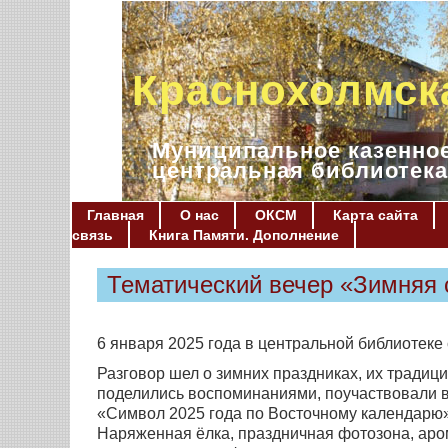
Краснохолмск
Муниципальное казенное
центральная библиотека
Главная
О нас
ОКСМ
Карта сайта
связь
Книга Памяти. Дополнение
Тематический вечер «Зимняя 
6 января 2025 года в центральной библиотеке
Разговор шел о зимних праздниках, их традиц
поделились воспоминаниями, поучаствовали в
«Символ 2025 года по Восточному календарю»
Наряженная ёлка, праздничная фотозона, аро