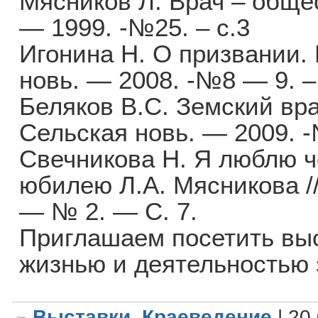
Мясников Л. Врач – общес
— 1999. -№25. – с.3
Игонина Н. О призвании.
новь. — 2008. -№8 — 9. –
Беляков В.С. Земский вра
Сельская новь. — 2009. -
Свечникова Н. Я люблю ч
юбилею Л.А. Мясникова //
— № 2. — С. 7.
Приглашаем посетить выс
жизнью и деятельностью 
Выставки
,
Краеведение
| 20