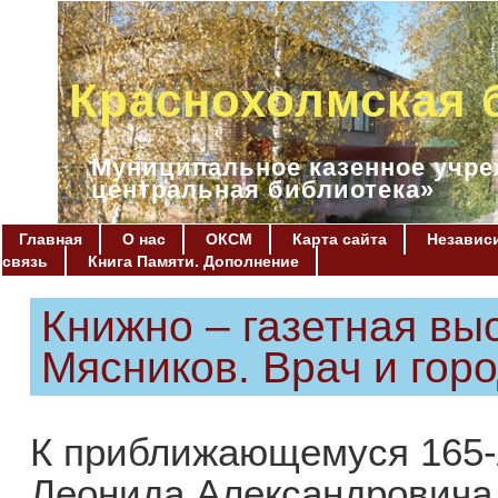
Краснохолмская 
Муниципальное казенное учре
центральная библиотека»
Главная
О нас
ОКСМ
Карта сайта
Независи
связь
Книга Памяти. Дополнение
Книжно – газетная вы
Мясников. Врач и гор
К приближающемуся 165-
Леонида Александровича 