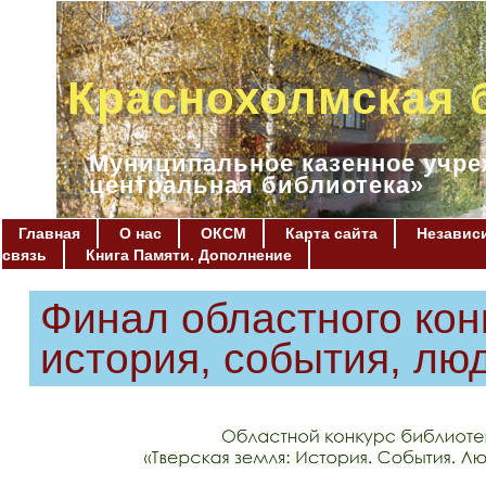
Краснохолмская 
Муниципальное казенное учре
центральная библиотека»
Главная
О нас
ОКСМ
Карта сайта
Независи
связь
Книга Памяти. Дополнение
Финал областного кон
история, события, лю