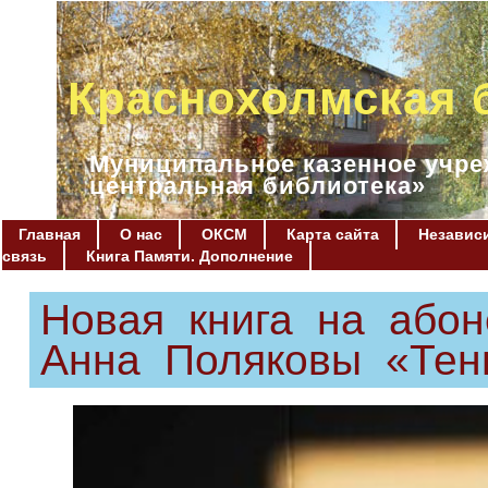
Краснохолмская 
Муниципальное казенное учре
центральная библиотека»
Главная
О нас
ОКСМ
Карта сайта
Независи
связь
Книга Памяти. Дополнение
Новая книга на абон
Анна Поляковы «Тен