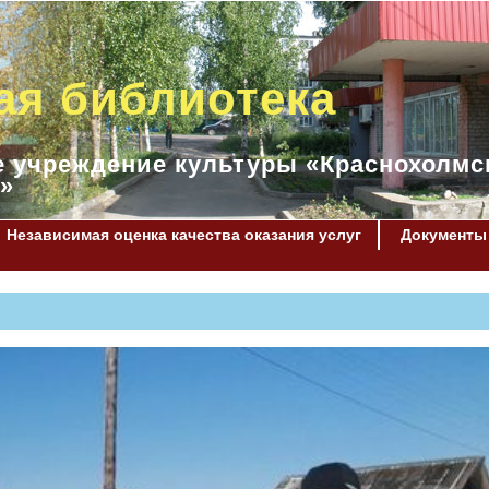
ая библиотека
 учреждение культуры «Краснохолмс
»
Независимая оценка качества оказания услуг
Документы