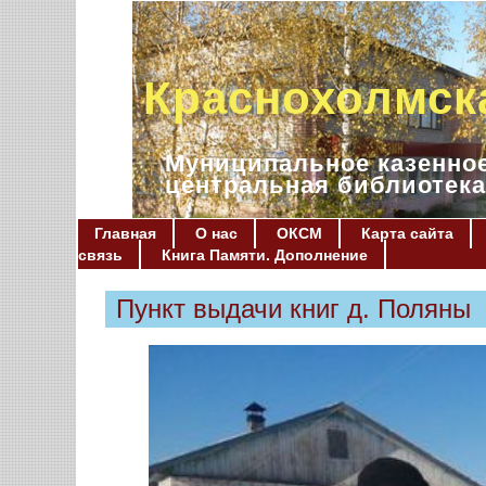
Краснохолмск
Муниципальное казенное
центральная библиотека
Главная
О нас
ОКСМ
Карта сайта
связь
Книга Памяти. Дополнение
Пункт выдачи книг д. Поляны