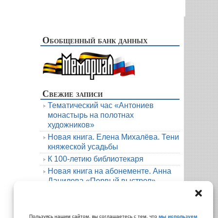
Обобщенный банк данных
Свежие записи
Тематический час «Антониев
монастырь на полотнах
художников»
Новая книга. Елена Михалёва. Тени
княжеской усадьбы
К 100-летию библиотекаря
Новая книга на абонементе. Анна
Данилова «Первый выстрел»
Людмила Мартова. Круиз на краю
бездны
Архивы
Пользуясь нашим сайтом, вы соглашаетесь с тем, что
мы используем