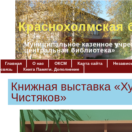
Краснохолмская 
Муниципальное казенное учре
центральная библиотека»
Главная
О нас
ОКСМ
Карта сайта
Независи
связь
Книга Памяти. Дополнение
Книжная выставка «Х
Чистяков»