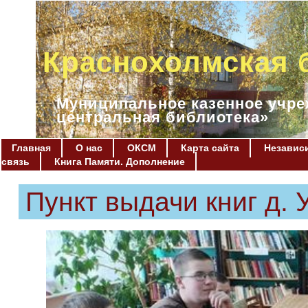
Краснохолмская 
Муниципальное казенное учре
центральная библиотека»
Главная
О нас
ОКСМ
Карта сайта
Независи
связь
Книга Памяти. Дополнение
Пункт выдачи книг д. 