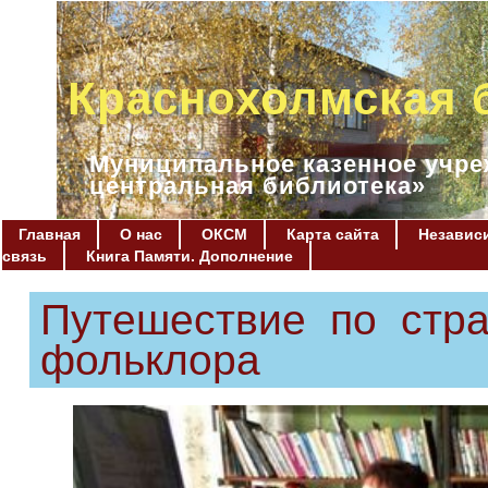
Краснохолмская 
Муниципальное казенное учре
центральная библиотека»
Главная
О нас
ОКСМ
Карта сайта
Независи
связь
Книга Памяти. Дополнение
Путешествие по стр
фольклора