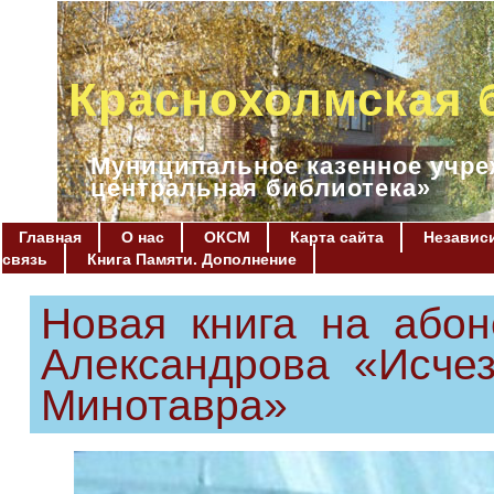
Краснохолмская 
Муниципальное казенное учре
центральная библиотека»
Главная
О нас
ОКСМ
Карта сайта
Независи
связь
Книга Памяти. Дополнение
Новая книга на абон
Александрова «Исче
Минотавра»