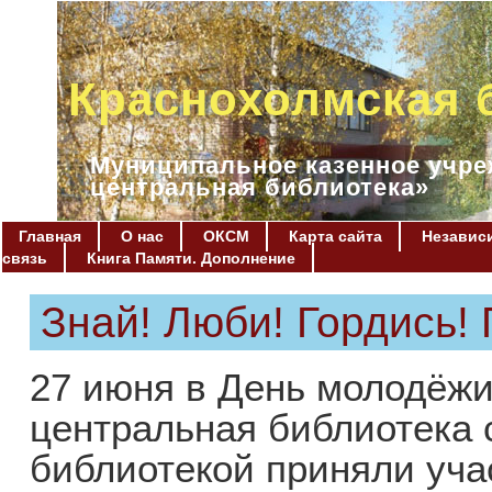
Краснохолмская 
Муниципальное казенное учре
центральная библиотека»
Главная
О нас
ОКСМ
Карта сайта
Независи
связь
Книга Памяти. Дополнение
Знай! Люби! Гордись!
27 июня в День молодёж
центральная библиотека 
библиотекой приняли уча