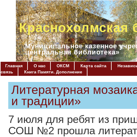
Краснохолмская 
Муниципальное казенное учре
центральная библиотека»
Главная
О нас
ОКСМ
Карта сайта
Независи
связь
Книга Памяти. Дополнение
Литературная мозаик
и традиции»
7 июля для ребят из приш
СОШ №2 прошла литерат