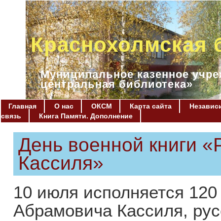
Краснохолмская 
Муниципальное казенное учре
центральная библиотека»
Главная
О нас
ОКСМ
Карта сайта
Независи
связь
Книга Памяти. Дополнение
День военной книги «
Кассиля»
10 июля исполняется 120
Абрамовича Кассиля, рус