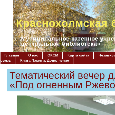
Краснохолмская 
Муниципальное казенное учре
центральная библиотека»
Главная
О нас
ОКСМ
Карта сайта
Независи
связь
Книга Памяти. Дополнение
Тематический вечер 
«Под огненным Ржев