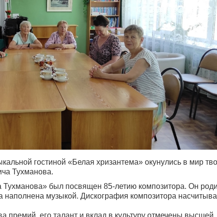
ыкальной гостиной «Белая хризантема» окунулись в мир тв
ича Тухманова.
 Тухманова» был посвящен 85-летию композитора. Он роди
ва наполнена музыкой. Дискография композитора насчитыва
а премий, его талант и вклад в культуру отмечены высшей