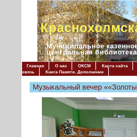
Краснохолмск
Муниципальное казенное
центральная библиотека
Главная
О нас
ОКСМ
Карта сайта
связь
Книга Памяти. Дополнение
Музыкальный вечер ««Золоты