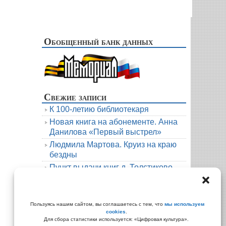
Обобщенный банк данных
Свежие записи
К 100-летию библиотекаря
Новая книга на абонементе. Анна
Данилова «Первый выстрел»
Людмила Мартова. Круиз на краю
бездны
Пункт выдачи книг д. Толстиково.
Июль.
В гости к русскому фольклору
Архивы
Пользуясь нашим сайтом, вы соглашаетесь с тем, что
мы используем
cookies
.
Архивы
Для сбора статистики используется: «Цифровая культура».