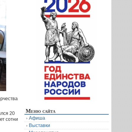
орчества
Меню сайта
лся 20
Афиша
ет сотни
Выставки