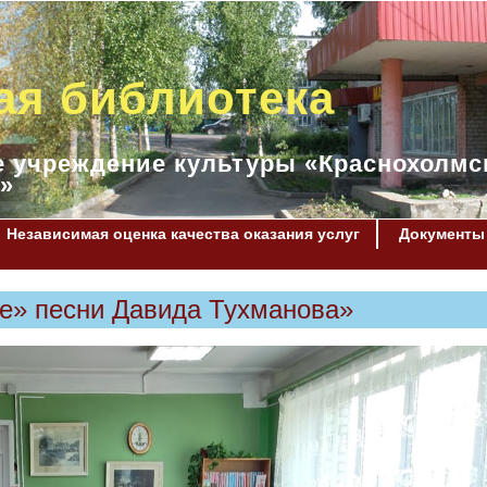
ая библиотека
 учреждение культуры «Краснохолмс
»
Независимая оценка качества оказания услуг
Документы
е» песни Давида Тухманова»